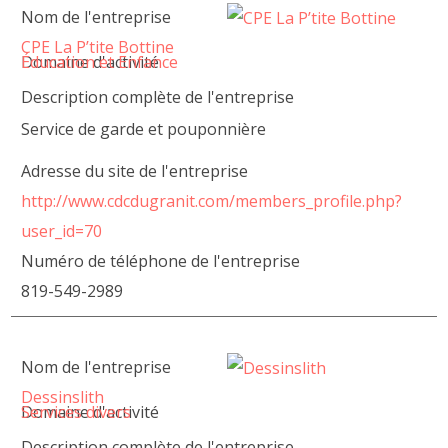
Nom de l'entreprise
CPE La P’tite Bottine
Domaine d'activité
Éducation et Enfance
Description complète de l'entreprise
Service de garde et pouponnière
Adresse du site de l'entreprise
http://www.cdcdugranit.com/members_profile.php?
user_id=70
Numéro de téléphone de l'entreprise
819-549-2989
Nom de l'entreprise
Dessinslith
Domaine d'activité
Services divers
Description complète de l'entreprise