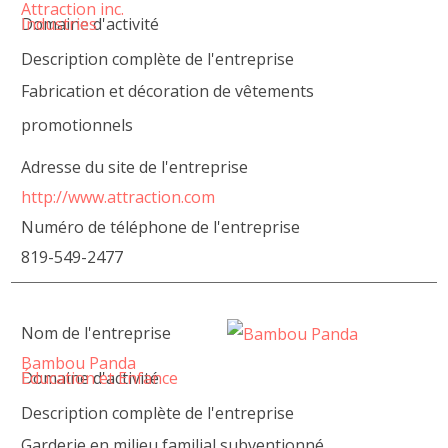
Attraction inc.
Domaine d'activité
Industries
Description complète de l'entreprise
Fabrication et décoration de vêtements
promotionnels
Adresse du site de l'entreprise
http://www.attraction.com
Numéro de téléphone de l'entreprise
819-549-2477
Nom de l'entreprise
Bambou Panda
Domaine d'activité
Éducation et Enfance
Description complète de l'entreprise
Garderie en milieu familial subventionné.