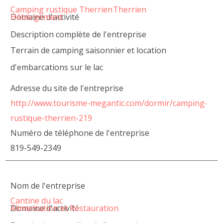
Camping rustique Therrien
Domaine d'activité
Hébergement
Description complète de l'entreprise
Terrain de camping saisonnier et location
d'embarcations sur le lac
Adresse du site de l'entreprise
http://www.tourisme-megantic.com/dormir/camping-
rustique-therrien-219
Numéro de téléphone de l'entreprise
819-549-2349
Nom de l'entreprise
Cantine du lac
Domaine d'activité
Alimentation et Restauration