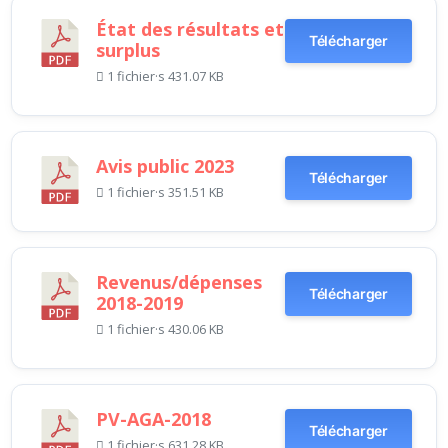
État des résultats et
Télécharger
surplus
1 fichier·s
431.07 KB
Avis public 2023
Télécharger
1 fichier·s
351.51 KB
Revenus/dépenses
Télécharger
2018-2019
1 fichier·s
430.06 KB
PV-AGA-2018
Télécharger
1 fichier·s
631.28 KB