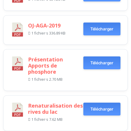
OJ-AGA-2019
Télécharger
1 fichier·s
336.89 KB
Présentation
Télécharger
Apports de
phosphore
1 fichier·s
2.70 MB
Renaturalisation des
Télécharger
rives du lac
1 fichier·s
7.62 MB