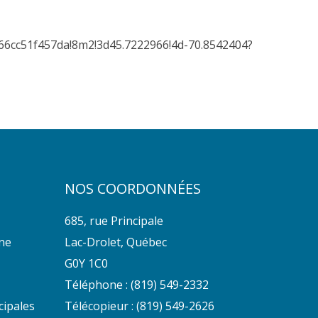
6cc51f457da!8m2!3d45.7222966!4d-70.8542404?
NOS COORDONNÉES
685, rue Principale
nne
Lac-Drolet, Québec
G0Y 1C0
Téléphone :
(819) 549-2332
cipales
Télécopieur : (819) 549-2626