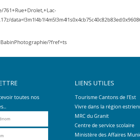
ce/761+Rue+Drolet,+Lac-
17z/data=!3m1!4b1!4m5!3m4!1s0x4cb75c40c82b83ed:0x96086
eBabinPhotographie/?fref=ts
ETTRE
LIENS UTILES
cevoir toutes nos
Tourisme Cantons de l’Est
...
Vivre dans la région estrie
MRC du Granit
Centre de service scolaire
Ministère des Affaires Muni