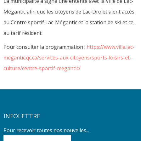
La municipalité a signé une entente avec la Ville de Lac-
Mégantic afin que les citoyens de Lac-Drolet aient accès
au Centre sportif Lac-Mégantic et la station de ski et ce,
au tarif résident.
Pour consulter la programmation :
https://www.ville.lac-
megantic.qc.ca/services-aux-citoyens/sports-loisirs-et-
culture/centre-sportif-megantic/
INFOLETTRE
Pour recevoir toutes nos nouvelles...