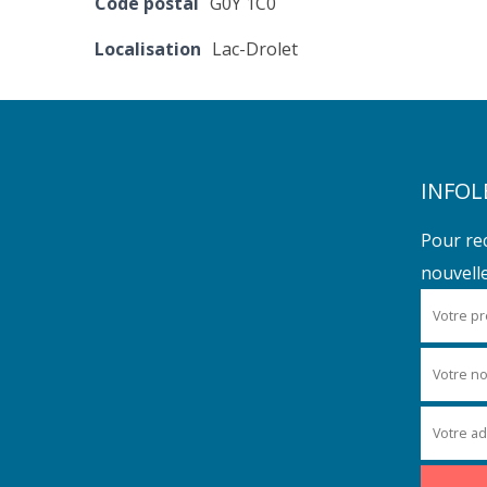
Code postal
G0Y 1C0
Localisation
Lac-Drolet
INFOL
Pour re
nouvelles