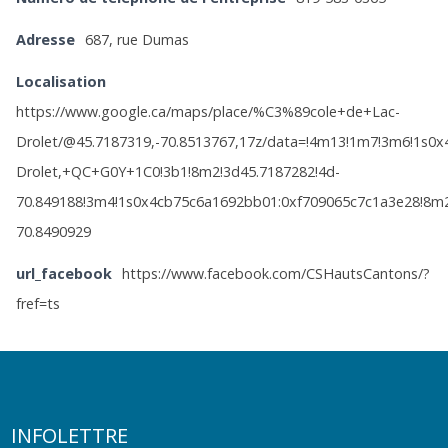
Adresse
687, rue Dumas
Localisation
https://www.google.ca/maps/place/%C3%89cole+de+Lac-
Drolet/@45.7187319,-70.8513767,17z/data=!4m13!1m7!3m6!1s
Drolet,+QC+G0Y+1C0!3b1!8m2!3d45.7187282!4d-
70.849188!3m4!1s0x4cb75c6a1692bb01:0xf709065c7c1a3e28!8m2
70.8490929
url_facebook
https://www.facebook.com/CSHautsCantons/?
fref=ts
INFOLETTRE