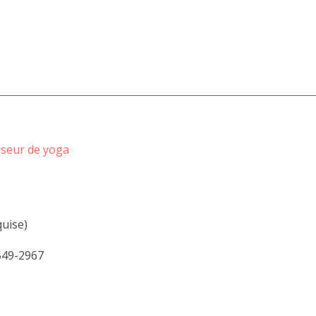
sseur de yoga
quise)
549-2967