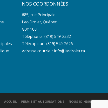
NOS COORDONNÉES
685, rue Principale
nne
Lac-Drolet, Québec
G0Y 1C0
Téléphone :
(819) 549-2332
cipales
Télécopieur : (819) 549-2626
lique
Adresse courriel :
info@lacdrolet.ca
ACCUEIL
PERMIS ET AUTORISATIONS
NOUS JOINDRE