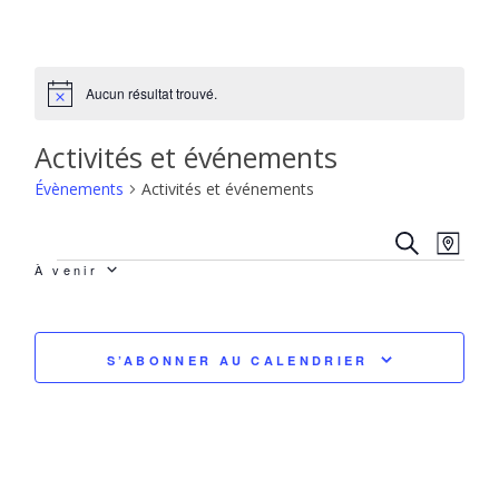
Aucun résultat trouvé.
Notice
Activités et événements
Évènements
Activités et événements
Recherch
Navi
RECHERCHE
PLAN
de
Évènements
et
À venir
vues
navigati
SÉLECTIONNEZ
Évèn
de
S’ABONNER AU CALENDRIER
vues
LA
Évèneme
DATE