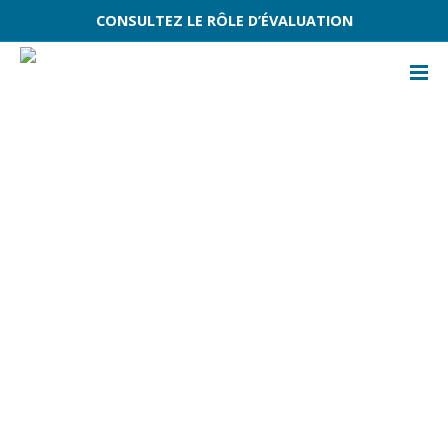
CONSULTEZ LE RÔLE D’ÉVALUATION
ACCUEIL
ÉVÈNEMENTS
COLLECTE DE MATIÈRES COMPOSTABLES ET RECYCLABLES