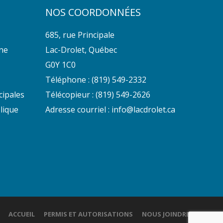
NOS COORDONNÉES
685, rue Principale
nne
Lac-Drolet, Québec
G0Y 1C0
Téléphone :
(819) 549-2332
cipales
Télécopieur : (819) 549-2626
lique
Adresse courriel :
info@lacdrolet.ca
ACCUEIL
PERMIS ET AUTORISATIONS
NOUS JOINDRE