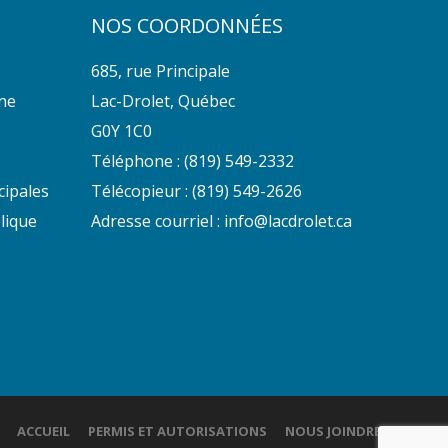
NOS COORDONNÉES
685, rue Principale
nne
Lac-Drolet, Québec
G0Y 1C0
Téléphone :
(819) 549-2332
cipales
Télécopieur : (819) 549-2626
lique
Adresse courriel :
info@lacdrolet.ca
ACCUEIL
PERMIS ET AUTORISATIONS
NOUS JOINDRE