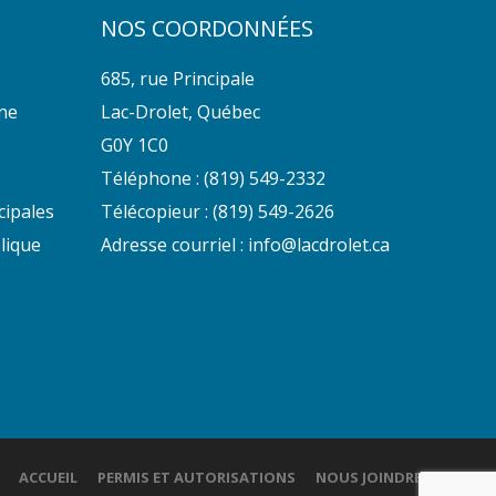
NOS COORDONNÉES
685, rue Principale
nne
Lac-Drolet, Québec
G0Y 1C0
Téléphone :
(819) 549-2332
cipales
Télécopieur : (819) 549-2626
lique
Adresse courriel :
info@lacdrolet.ca
ACCUEIL
PERMIS ET AUTORISATIONS
NOUS JOINDRE