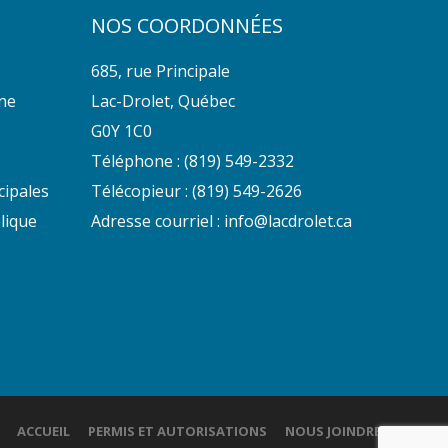
NOS COORDONNÉES
685, rue Principale
nne
Lac-Drolet, Québec
G0Y 1C0
Téléphone :
(819) 549-2332
cipales
Télécopieur : (819) 549-2626
lique
Adresse courriel :
info@lacdrolet.ca
ACCUEIL
PERMIS ET AUTORISATIONS
NOUS JOINDRE