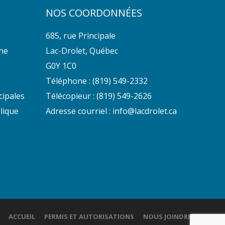
NOS COORDONNÉES
685, rue Principale
nne
Lac-Drolet, Québec
G0Y 1C0
Téléphone :
(819) 549-2332
cipales
Télécopieur : (819) 549-2626
lique
Adresse courriel :
info@lacdrolet.ca
ACCUEIL
PERMIS ET AUTORISATIONS
NOUS JOINDRE