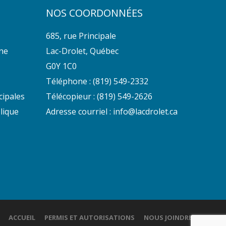
NOS COORDONNÉES
685, rue Principale
nne
Lac-Drolet, Québec
G0Y 1C0
Téléphone :
(819) 549-2332
cipales
Télécopieur : (819) 549-2626
lique
Adresse courriel :
info@lacdrolet.ca
ACCUEIL
PERMIS ET AUTORISATIONS
NOUS JOINDRE