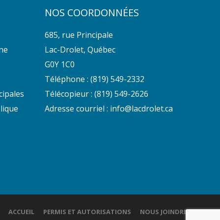
NOS COORDONNÉES
685, rue Principale
nne
Lac-Drolet, Québec
G0Y 1C0
Téléphone :
(819) 549-2332
cipales
Télécopieur : (819) 549-2626
lique
Adresse courriel :
info@lacdrolet.ca
ACCUEIL
PERMIS ET AUTORISATIONS
NOUS JOINDRE