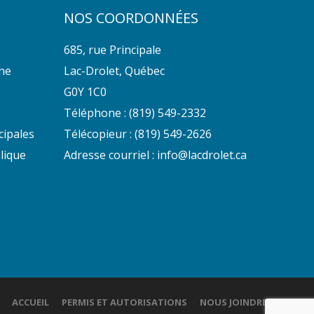
NOS COORDONNÉES
685, rue Principale
nne
Lac-Drolet, Québec
G0Y 1C0
Téléphone :
(819) 549-2332
cipales
Télécopieur : (819) 549-2626
lique
Adresse courriel :
info@lacdrolet.ca
ACCUEIL
PERMIS ET AUTORISATIONS
NOUS JOINDRE