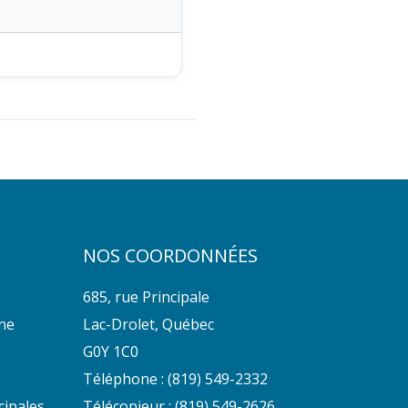
NOS COORDONNÉES
685, rue Principale
nne
Lac-Drolet, Québec
G0Y 1C0
Téléphone :
(819) 549-2332
cipales
Télécopieur : (819) 549-2626