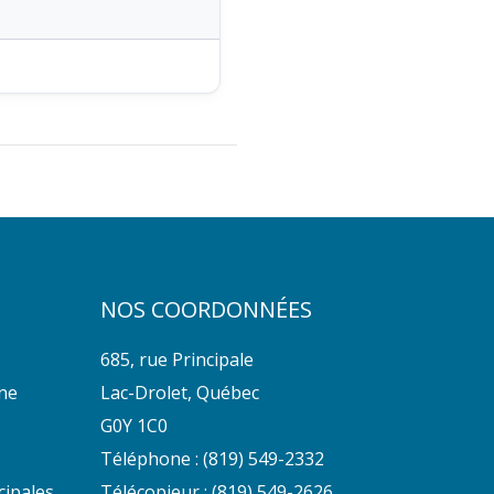
NOS COORDONNÉES
685, rue Principale
nne
Lac-Drolet, Québec
G0Y 1C0
Téléphone :
(819) 549-2332
cipales
Télécopieur : (819) 549-2626