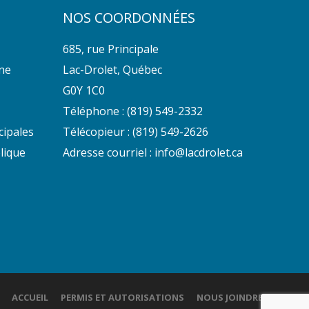
NOS COORDONNÉES
685, rue Principale
nne
Lac-Drolet, Québec
G0Y 1C0
Téléphone :
(819) 549-2332
cipales
Télécopieur : (819) 549-2626
lique
Adresse courriel :
info@lacdrolet.ca
ACCUEIL
PERMIS ET AUTORISATIONS
NOUS JOINDRE