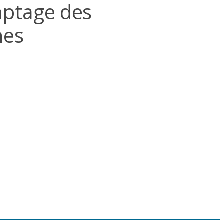
aptage des
nes