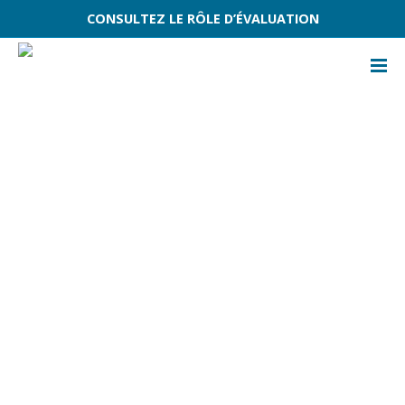
CONSULTEZ LE RÔLE D’ÉVALUATION
ACCUEIL
ÉVÈNEMENTS
TRANSPORT COLLECTIF DU GRANIT
TRANSPORT COLLECTIF DU GRANIT