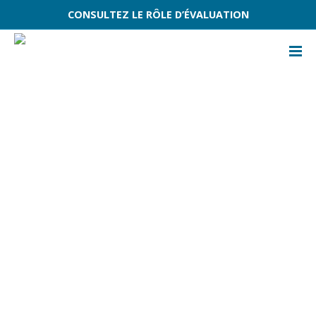
CONSULTEZ LE RÔLE D’ÉVALUATION
ACCUEIL
ÉVÈNEMENTS
TRANSPORT COLLECTIF DU GRANIT
TRANSPORT COLLECTIF DU GRANIT