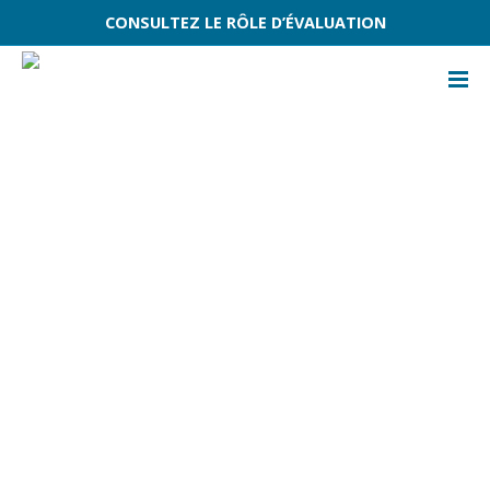
CONSULTEZ LE RÔLE D’ÉVALUATION
ACCUEIL
ÉVÈNEMENTS
COLLECTE DE MATIÈRES COMPOSTABLES ET RECYCLABLES